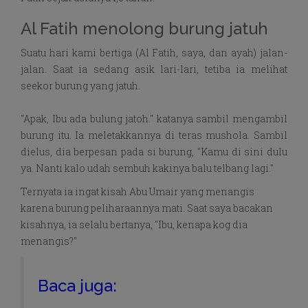
Al Fatih menolong burung jatuh
Suatu hari kami bertiga (Al Fatih, saya, dan ayah) jalan-
jalan. Saat ia sedang asik lari-lari, tetiba ia melihat
seekor burung yang jatuh.
"Apak, Ibu ada bulung jatoh." katanya sambil mengambil
burung itu. Ia meletakkannya di teras mushola. Sambil
dielus, dia berpesan pada si burung, "Kamu di sini dulu
ya. Nanti kalo udah sembuh kakinya balu telbang lagi."
Ternyata ia ingat kisah Abu Umair yang menangis
karena burung peliharaannya mati. Saat saya bacakan
kisahnya, ia selalu bertanya, "Ibu, kenapa kog dia
menangis?"
Baca juga: