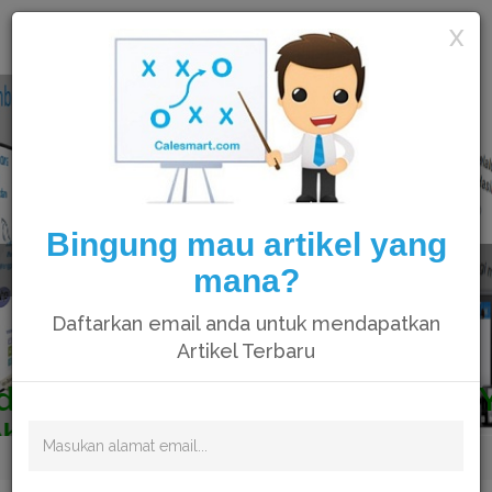
Calesmart
X
Bingung mau artikel yang
mana?
Daftarkan email anda untuk mendapatkan
Artikel Terbaru
Waktunya anda upgrade skill,
Belajar membuat website
sendiri