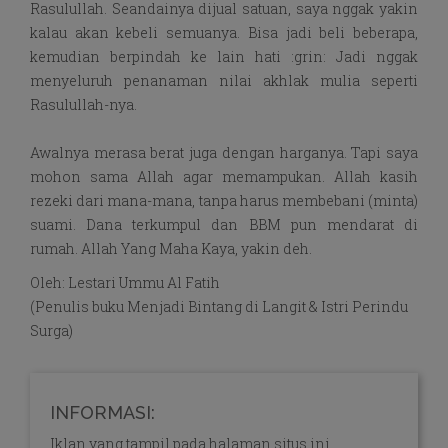
Rasulullah. Seandainya dijual satuan, saya nggak yakin
kalau akan kebeli semuanya. Bisa jadi beli beberapa,
kemudian berpindah ke lain hati :grin: Jadi nggak
menyeluruh penanaman nilai akhlak mulia seperti
Rasulullah-nya.
Awalnya merasa berat juga dengan harganya. Tapi saya
mohon sama Allah agar memampukan. Allah kasih
rezeki dari mana-mana, tanpa harus membebani (minta)
suami. Dana terkumpul dan BBM pun mendarat di
rumah. Allah Yang Maha Kaya, yakin deh.
Oleh: Lestari Ummu Al Fatih
(Penulis buku Menjadi Bintang di Langit & Istri Perindu
Surga)
INFORMASI:
Iklan yang tampil pada halaman situs ini