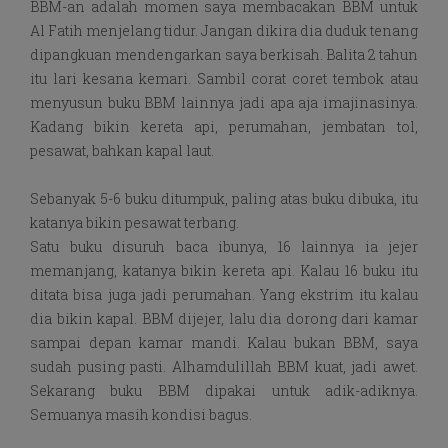
BBM-an adalah momen saya membacakan BBM untuk
Al Fatih menjelang tidur. Jangan dikira dia duduk tenang
dipangkuan mendengarkan saya berkisah. Balita 2 tahun
itu lari kesana kemari. Sambil corat coret tembok atau
menyusun buku BBM lainnya jadi apa aja imajinasinya.
Kadang bikin kereta api, perumahan, jembatan tol,
pesawat, bahkan kapal laut.
Sebanyak 5-6 buku ditumpuk, paling atas buku dibuka, itu
katanya bikin pesawat terbang.
Satu buku disuruh baca ibunya, 16 lainnya ia jejer
memanjang, katanya bikin kereta api. Kalau 16 buku itu
ditata bisa juga jadi perumahan. Yang ekstrim itu kalau
dia bikin kapal. BBM dijejer, lalu dia dorong dari kamar
sampai depan kamar mandi. Kalau bukan BBM, saya
sudah pusing pasti. Alhamdulillah BBM kuat, jadi awet.
Sekarang buku BBM dipakai untuk adik-adiknya.
Semuanya masih kondisi bagus.