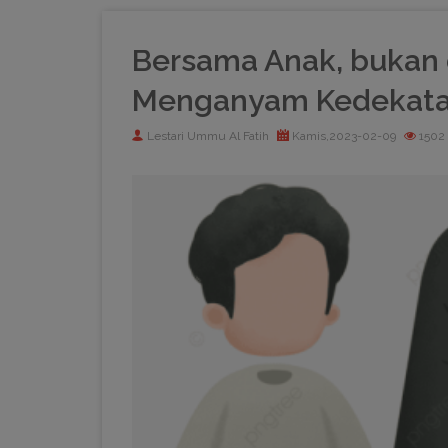
Bersama Anak, bukan 
Menganyam Kedekat
Lestari Ummu Al Fatih
Kamis,2023-02-09
1502