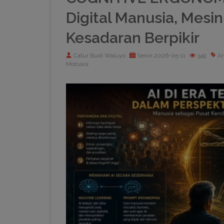
Digital Manusia, Mesi
Kesadaran Berpikir
Catur Budi Waluyo
Senin,2026-05-11
349
Ar
Motivasi