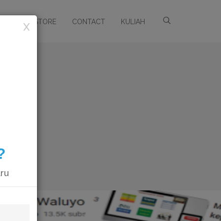
ARSIP
STORE
CONTACT
KULIAH
X
?
aru