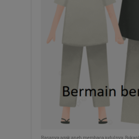
Rasanya agak aneh membaca judulnya. Bukanka