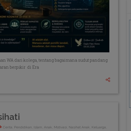
riman WA dari kolega, tentang bagaimana sudut pandang
ran berpikir di Era
ihati
Cerita, Pendidikan, Islam, Anak, Motivasi, Nasihat Anak, Keluarga,