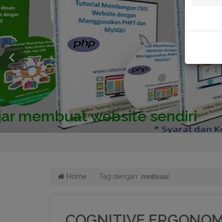
Home
Tag dengan:
motivasi
.
COGNITIVE ERGONOMICS