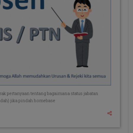
arak pertanyaan tentang bagaimana status jabatan
sudah) jika pindah homebase