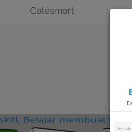
Calesmart
Da