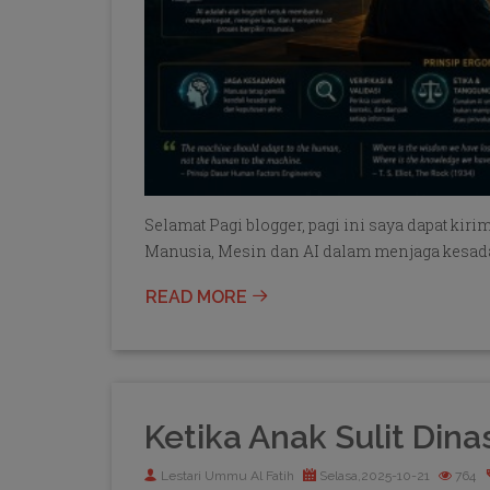
Selamat Pagi blogger, pagi ini saya dapat ki
Manusia, Mesin dan AI dalam menjaga kesada
READ MORE
Ketika Anak Sulit Dinas
Lestari Ummu Al Fatih
Selasa,2025-10-21
764