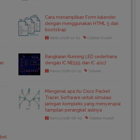
Cara menampilkan Form kalender
dengan menggunakan HTML 5 dan
bootstrap
Sabtu,2018-12-01
Catatan Kuliah
Rangkaian Running LED sederhana
an
dengan IC NE555 dan IC 4017
Kamis,2018-02-15
Tutorial
Mengenal apa itu Cisco Packet
Tracer, Software untuk simulasi
jaringan kompleks yang menyerupai
tampilan perangkat aslinya
Kamis,2018-08-09
Catatan Kuliah
bel