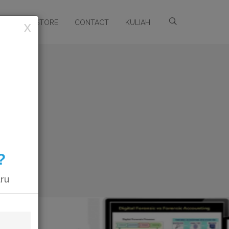
ARSIP
STORE
CONTACT
KULIAH
X
?
aru