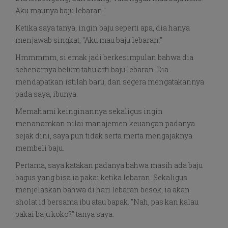
Aku maunya baju lebaran."
Ketika saya tanya, ingin baju seperti apa, dia hanya
menjawab singkat, "Aku mau baju lebaran."
Hmmmmm, si emak jadi berkesimpulan bahwa dia
sebenarnya belum tahu arti baju lebaran. Dia
mendapatkan istilah baru, dan segera mengatakannya
pada saya, ibunya.
Memahami keinginannya sekaligus ingin
menanamkan nilai manajemen keuangan padanya
sejak dini, saya pun tidak serta merta mengajaknya
membeli baju.
Pertama, saya katakan padanya bahwa masih ada baju
bagus yang bisa ia pakai ketika lebaran. Sekaligus
menjelaskan bahwa di hari lebaran besok, ia akan
sholat id bersama ibu atau bapak. "Nah, pas kan kalau
pakai baju koko?" tanya saya.