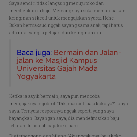
Saya sendiri tidak langsung menuju toko dan
membelikan ia baju. Memang saya suka memanfaatkan
keinginan si kecil untuk mengajukan syarat. Hehe...
Bukan bermaksud nggak sayang sama anak, tapi harus
ada nilai yang ia pelajari dari keinginan dia.
Baca juga:
Bermain dan Jalan-
jalan ke Masjid Kampus
Universitas Gajah Mada
Yogyakarta
Ketika ia asyik bermain, saya pun mencoba
mengajaknya ngobrol. "Dik, mau beli baju koko ya?" tanya
saya. Ternyata responnya nggak seperti yang saya
bayangkan. Bayangan saya, dia mendefinisikan baju
lebaran itu adalah baju koko baru.
Dia terbengong, dan bilang, "Aku nggak mau baju koko.