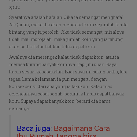
:grin:
Syaratnya adalah hafalan. Jika ia semangat menghafal
Al-Qur'an, maka dia akan mendapat koin sejumlah tanda
bintang yang ia peroleh. Jika tidak semangat, misalnya
tidak mau muroja'ah, maka jumlah koin yang ia tabung
akan sedikit atau bahkan tidak dapat koin.
Awalnya dia merengek kalau tidak dapat koin, atau ia
merasa kurang banyak koinnya. Tapi, itu ujian. Saya
harus sesuai kesepakatan. Bagi saya ini bukan sadis, tapi
tegas. Lama kelamaan ia pun mengerti dengan
konsekuensi dari apa yang ia lakukan. Kalau mau
celengannya cepat penuh, berarti ia harus dapat banyak
koin. Supaya dapat banyak koin, berarti dia harus
semangat.
Baca juga:
Bagaimana Cara
Ibu Rumah Tangga bisa