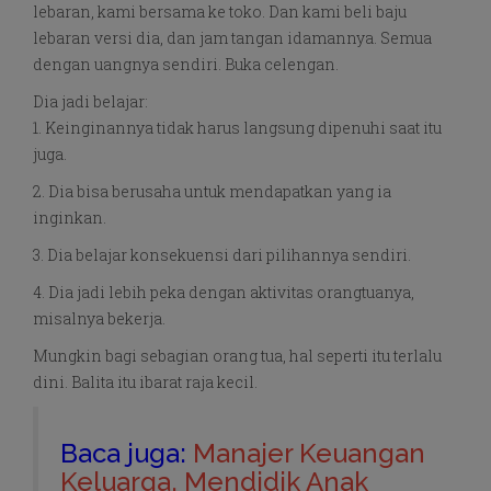
lebaran, kami bersama ke toko. Dan kami beli baju
lebaran versi dia, dan jam tangan idamannya. Semua
dengan uangnya sendiri. Buka celengan.
Dia jadi belajar:
1. Keinginannya tidak harus langsung dipenuhi saat itu
juga.
2. Dia bisa berusaha untuk mendapatkan yang ia
inginkan.
3. Dia belajar konsekuensi dari pilihannya sendiri.
4. Dia jadi lebih peka dengan aktivitas orangtuanya,
misalnya bekerja.
Mungkin bagi sebagian orang tua, hal seperti itu terlalu
dini. Balita itu ibarat raja kecil.
Baca juga:
Manajer Keuangan
Keluarga, Mendidik Anak