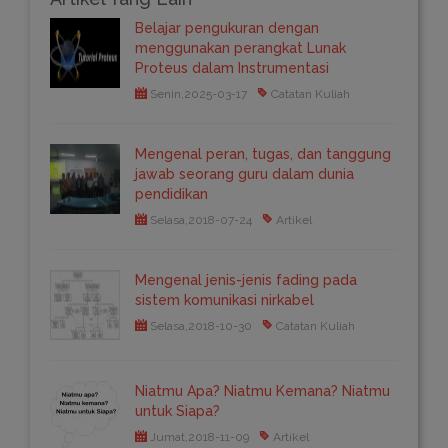
Belajar pengukuran dengan
menggunakan perangkat Lunak
Proteus dalam Instrumentasi
Senin,2025-03-17
Catatan Kuliah
Mengenal peran, tugas, dan tanggung
jawab seorang guru dalam dunia
pendidikan
Selasa,2018-07-24
Artikel
Mengenal jenis-jenis fading pada
sistem komunikasi nirkabel
Selasa,2018-10-30
Catatan Kuliah
Niatmu Apa? Niatmu Kemana? Niatmu
untuk Siapa?
Jumat,2018-11-09
Artikel