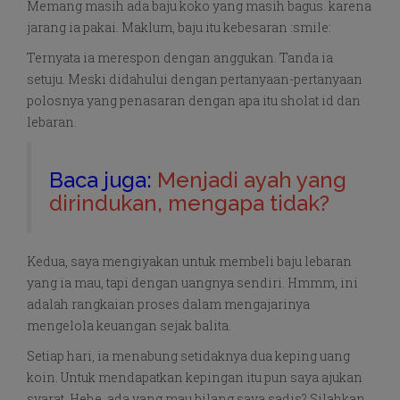
Memang masih ada baju koko yang masih bagus. karena
jarang ia pakai. Maklum, baju itu kebesaran :smile:
Ternyata ia merespon dengan anggukan. Tanda ia
setuju. Meski didahului dengan pertanyaan-pertanyaan
polosnya yang penasaran dengan apa itu sholat id dan
lebaran.
Baca juga:
Menjadi ayah yang
dirindukan, mengapa tidak?
Kedua, saya mengiyakan untuk membeli baju lebaran
yang ia mau, tapi dengan uangnya sendiri. Hmmm, ini
adalah rangkaian proses dalam mengajarinya
mengelola keuangan sejak balita.
Setiap hari, ia menabung setidaknya dua keping uang
koin. Untuk mendapatkan kepingan itu pun saya ajukan
syarat. Hehe, ada yang mau bilang saya sadis? Silahkan