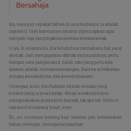
Bersahaja
Iya, saya pun sepakat bahwa di usia balitanya, ia adalah
raja kecil. Oleh karenanya ia harus dipersiapkan agar
menjadi raja yang bijaksana ketika dewasa kelak.
O iya, di usianya ini, dia belum bisa memahami hal yang
abstrak. Jadi mengajarkan akhlak mulia padanya, perlu
dengan cara yang konkrit. Salah satu yang perlu kita
ajarkan adalah memanaj keuangan. Karena ia betkaitan
dengan kemandirian dan kesederhanaan.
Celengan, koin, dan hafalan adalah sesuatu yang
konkrit yang ia bisa hadapi. Meski emaknya harus
mengusahakan punya koin banyak, tak apa lah. Demi si
raja kecil tersayang :heart_eyes:
Eh, ini ceritanya tentang baju lebaran jadi ketambahan
bahas celengan. Semoga bermanfaat