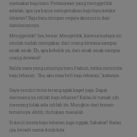
memakai baju baru. Pertanyaan yang menggelitik
adalah, apa iya harus mengenakan baju baru ketika
lebaran? Baju baru dengan segala aksesoris dan
dandanannya.
Menggelitik? Iya, benar. Mengelitik, karena budaya ini
seolah sudah mengakar, dari orang dewasa sampai
anak-anak. Eh, apa kebalik ya, dari anak-anak sampai
orang dewasa?
Balita saya yang umurnya baru 3 tahun, tetiba meminta
baju lebaran. "Ibu, aku mau beli baju lebaran," katanya.
Saya sendiri terus terang agak kaget juga. Dapat
darimana ya istilah baju lebaran? Kalau di rumah sih
memang tidak ada istilah itu. Mungkin dari teman-
temannya. Ahhh, itu bukan masalah.
Si kecil minta baju lebaran juga nggak, Sahabat? Kalau
iya, berarti sama donk kita.