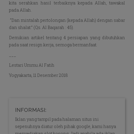
kita serahkan hasil terbaiknya kepada Allah, tawakal
pada Allah.
“Dan mintalah pertolongan (kepada Allah) dengan sabar
dan shalat.” (Qs. Al Baqarah : 45).
Demikian artikel tentang 4 persiapan yang dibutuhkan
pada saat resign kerja, semoga bermanfaat.
___
Lestari Ummu Al Fatih
Yogyakarta, 11 Desember 2018
INFORMASI:
Iklan yang tampil pada halaman situs ini
sepenuhnya diatur oleh pihak google, kami hanya
menyediakan slot kosong. Jadi apabila ada iklan