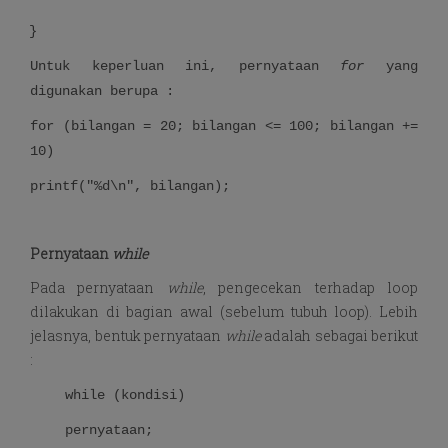
}
Untuk keperluan ini, pernyataan
for
yang
digunakan berupa :
for (bilangan = 20; bilangan <= 100; bilangan +=
10)
printf("%d\n", bilangan);
Pernyataan
while
Pada pernyataan
while
, pengecekan terhadap loop
dilakukan di bagian awal (sebelum tubuh loop). Lebih
jelasnya, bentuk pernyataan
while
adalah sebagai berikut
:
while (kondisi)
pernyataan;