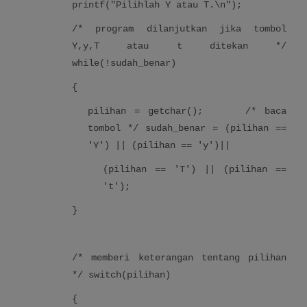
printf("Pilihlah Y atau T.\n");
/* program dilanjutkan jika tombol
Y,y,T atau t ditekan */
while(!sudah_benar)
{
pilihan = getchar(); /* baca
tombol */ sudah_benar = (pilihan ==
'Y') || (pilihan == 'y')||
(pilihan == 'T') || (pilihan ==
't');
}
/* memberi keterangan tentang pilihan
*/ switch(pilihan)
{