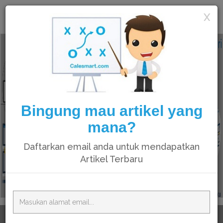
Calesmart
X
Bingung mau artikel yang
mana?
Daftarkan email anda untuk mendapatkan
Artikel Terbaru
Waktunya anda upgrade skill,
Belajar membuat website
sendiri