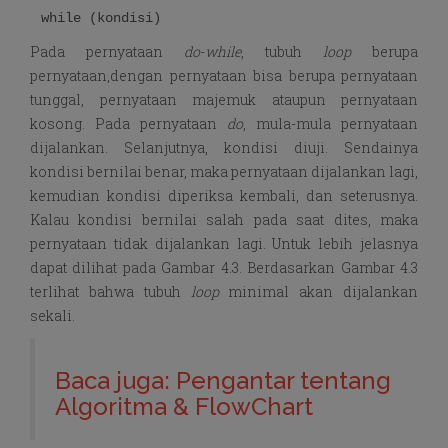
while (kondisi)
Pada pernyataan
do
-
while
, tubuh
loop
berupa
pernyataan,dengan pernyataan bisa berupa pernyataan
tunggal, pernyataan majemuk ataupun pernyataan
kosong. Pada pernyataan
do
, mula-mula pernyataan
dijalankan. Selanjutnya, kondisi diuji. Sendainya
kondisi bernilai benar, maka pernyataan dijalankan lagi,
kemudian kondisi diperiksa kembali, dan seterusnya.
Kalau kondisi bernilai salah pada saat dites, maka
pernyataan tidak dijalankan lagi. Untuk lebih jelasnya
dapat dilihat pada Gambar 4.3. Berdasarkan Gambar 4.3
terlihat bahwa tubuh
loop
minimal akan dijalankan
sekali.
Baca juga: Pengantar tentang
Algoritma & FlowChart