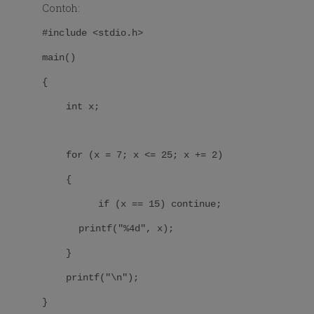
Contoh:
#include <stdio.h>
main()
{
int x;
for (x = 7; x <= 25; x += 2)
{
if (x == 15) continue;
printf("%4d", x);
}
printf("\n");
}