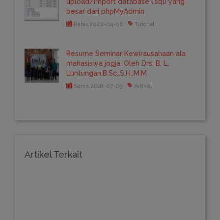
upload/import database (.sql) yang
besar dari phpMyAdmin
Rabu,2022-04-06
Tutorial
Resume Seminar Kewirausahaan ala
mahasiswa jogja, Oleh Drs. B. L.
Luntungan,B.Sc.,S.H.,M.M
Senin,2018-07-09
Artikel
Artikel Terkait