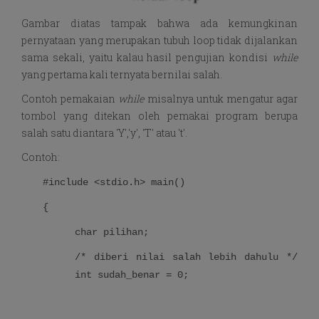
Gambar diatas tampak bahwa ada kemungkinan
pernyataan yang merupakan tubuh loop tidak dijalankan
sama sekali, yaitu kalau hasil pengujian kondisi
while
yang pertama kali ternyata bernilai salah.
Contoh pemakaian
while
misalnya untuk mengatur agar
tombol yang ditekan oleh pemakai program berupa
salah satu diantara 'Y','y', 'T' atau 't'.
Contoh:
#include <stdio.h> main()
{
char pilihan;
/* diberi nilai salah lebih dahulu */
int sudah_benar = 0;