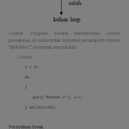
Contoh: Program berikut memberikan contoh
pemakaian
do-while
untuk mengatur penampilan tulisan
"BAHASA C" sebanyak sepuluh kali.
Contoh:
i = 0;
do
{
puts("BAHASA C"); i++;
} while(i<10);
Pernyataan break.