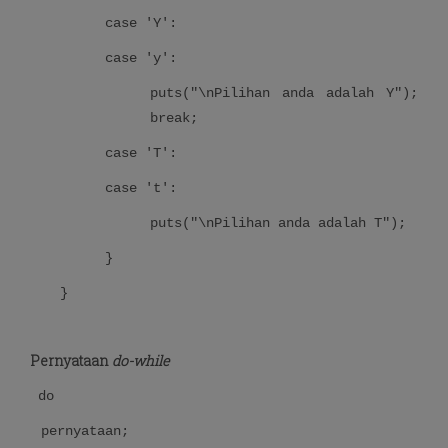
case 'Y':
case 'y':
puts("\nPilihan anda adalah Y");
break;
case 'T':
case 't':
puts("\nPilihan anda adalah T");
}
}
Pernyataan
do-while
do
pernyataan;