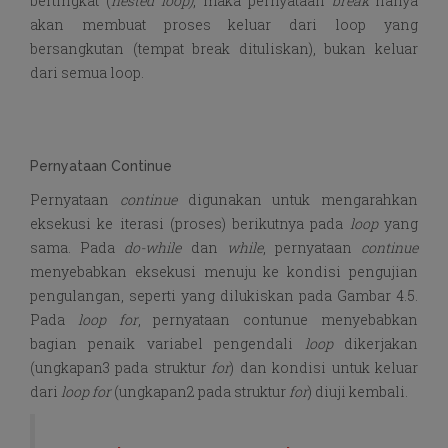
bertingkat (
nested loop)
, maka pernyataan
break
hanya
akan membuat proses keluar dari loop yang
bersangkutan (tempat break dituliskan), bukan keluar
dari semua loop.
Pernyataan Continue
Pernyataan
continue
digunakan untuk mengarahkan
eksekusi ke iterasi (proses) berikutnya pada
loop
yang
sama. Pada
do-while
dan
while
, pernyataan
continue
menyebabkan eksekusi menuju ke kondisi pengujian
pengulangan, seperti yang dilukiskan pada Gambar 4.5.
Pada
loop for
, pernyataan contunue menyebabkan
bagian penaik variabel pengendali
loop
dikerjakan
(ungkapan3 pada struktur
for
) dan kondisi untuk keluar
dari
loop for
(ungkapan2 pada struktur
for
) diuji kembali.