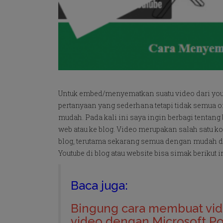
Untuk embed/menyematkan suatu video dari yout
pertanyaan yang sederhana tetapi tidak semua 
mudah. Pada kali ini saya ingin berbagi tenta
web atau ke blog. Video merupakan salah satu k
blog, terutama sekarang semua dengan mudah da
Youtube di blog atau website bisa simak berikut in
Baca juga:
Bingung cara membuat vi
video dengan Microsoft P