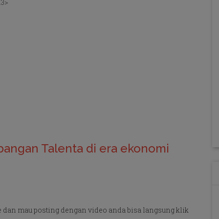
h3>
angan Talenta di era ekonomi
e dan mau posting dengan video anda bisa langsung klik