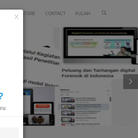
ARSIP
STORE
CONTACT
KULIAH
X
?
aru