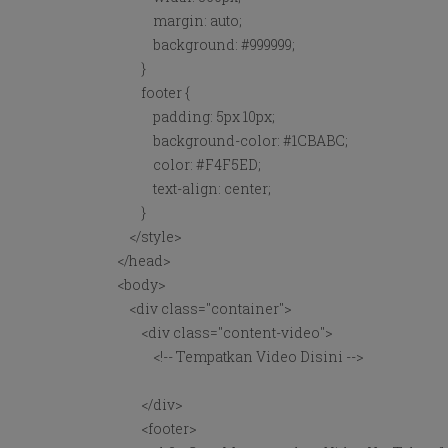
margin: auto;
background: #999999;
}
footer {
padding: 5px 10px;
background-color: #1CBABC;
color: #F4F5ED;
text-align: center;
}
</style>
</head>
<body>
<div class="container">
<div class="content-video">
<!-- Tempatkan Video Disini -->
</div>
<footer>