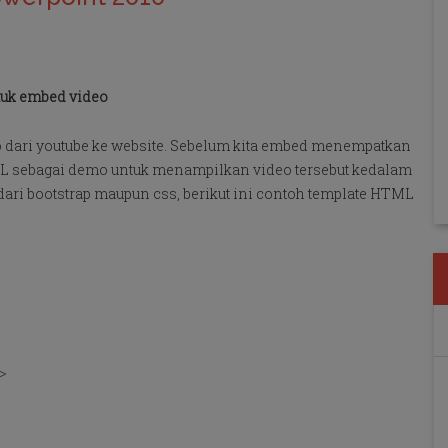
tuk embed video
 dari youtube ke website. Sebelum kita embed menempatkan
TML sebagai demo untuk menampilkan video tersebut kedalam
dari bootstrap maupun css, berikut ini contoh template HTML
>