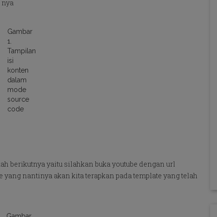
 nya
Gambar
1.
Tampilan
isi
konten
dalam
mode
source
code
ah berikutnya yaitu silahkan buka youtube dengan url
e yang nantinya akan kita terapkan pada template yang telah
Gambar