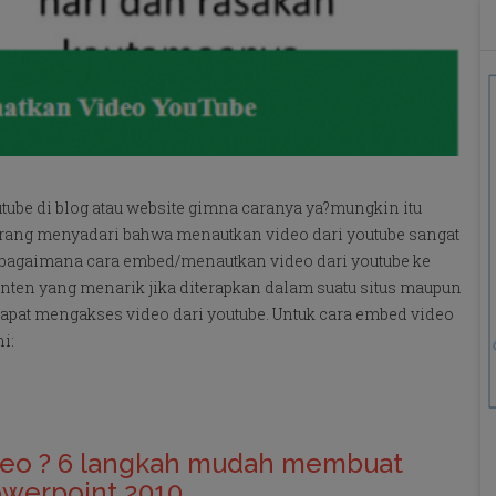
ube di blog atau website gimna caranya ya?mungkin itu
orang menyadari bahwa menautkan video dari youtube sangat
ng bagaimana cara embed/menautkan video dari youtube ke
onten yang menarik jika diterapkan dalam suatu situs maupun
pat mengakses video dari youtube. Untuk cara embed video
i:
deo ? 6 langkah mudah membuat
owerpoint 2010