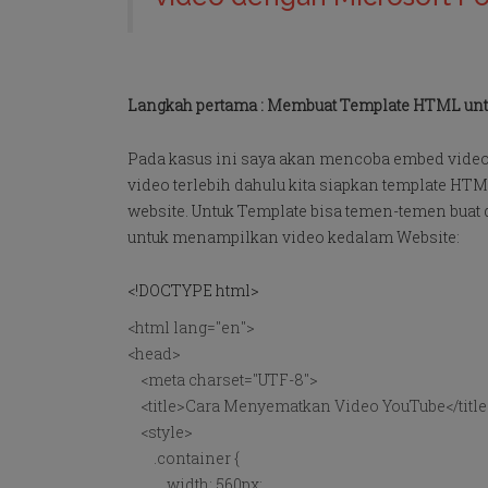
Langkah pertama : Membuat Template HTML un
Pada kasus ini saya akan mencoba embed video
video terlebih dahulu kita siapkan template H
website. Untuk Template bisa temen-temen buat 
untuk menampilkan video kedalam Website:
<!DOCTYPE html>
<html lang="en">
<head>
<meta charset="UTF-8">
<title>Cara Menyematkan Video YouTube</title
<style>
.container {
width: 560px;