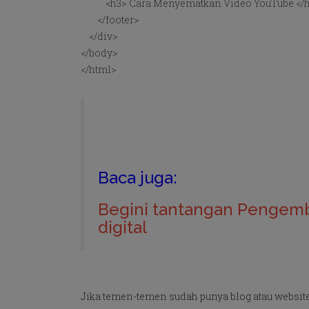
<h3> Cara Menyematkan Video YouTube </
</footer>
</div>
</body>
</html>
Baca juga:
Begini tantangan Pengemb
digital
Jika temen-temen sudah punya blog atau websit