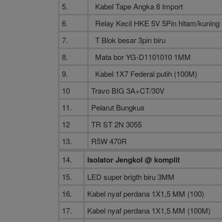
5.
Kabel Tape Angka 8 Import
6.
Relay Kecil HKE 5V 5Pin hitam/kuning
7.
T Blok besar 3pin biru
8.
Mata bor YG-D1101010 1MM
9.
Kabel 1X7 Federal putih (100M)
10
Travo BIG 3A+CT/30V
11.
Pelarut Bungkus
12
TR ST 2N 3055
13.
R5W 470R
14.
Isolator Jengkol @
komplit
15.
LED super brigth biru 3MM
16.
Kabel nyaf perdana 1X1,5 MM (100)
17.
Kabel nyaf perdana 1X1,5 MM (100M)