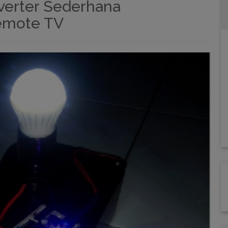
verter Sederhana
emote TV