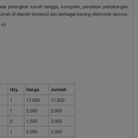
pada perangkat rumah tangga, komputer, peralatan pertukangan,
rumah di daerah terpencil dan berbagai barang elektronik lainnya.
ini.
Qty.
Harga
Jumlah
1
17.500
17.500
1
2.000
2.000
2
1.500
3.000
1
2.000
2.000