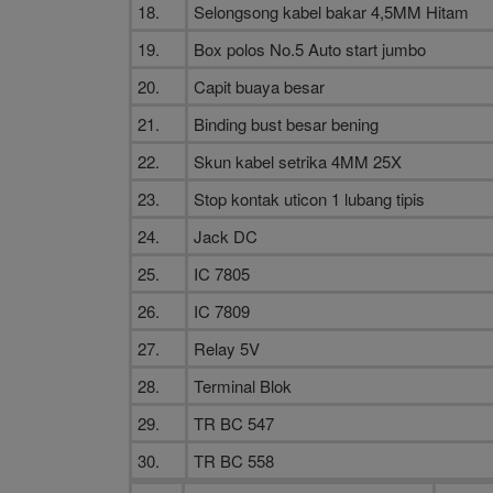
18.
Selongsong kabel bakar 4,5MM Hitam
19.
Box polos No.5 Auto start jumbo
20.
Capit buaya besar
21.
Binding bust besar bening
22.
Skun kabel setrika 4MM 25X
23.
Stop kontak uticon 1 lubang tipis
24.
Jack DC
25.
IC 7805
26.
IC 7809
27.
Relay 5V
28.
Terminal Blok
29.
TR BC 547
30.
TR BC 558