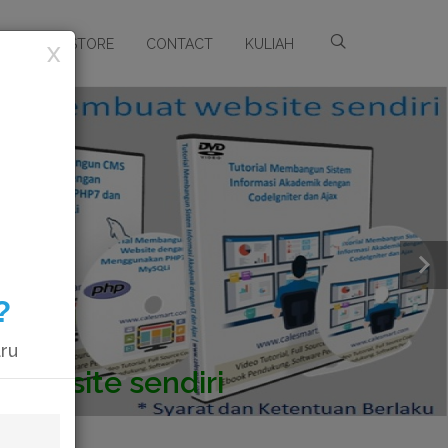
ARSIP
STORE
CONTACT
KULIAH
X
?
aru