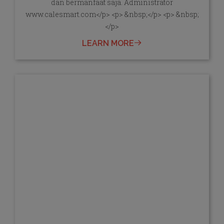
dan bermanfaat saja. Administrator
www.calesmart.com</p> <p> &nbsp;</p> <p> &nbsp;
</p>
LEARN MORE