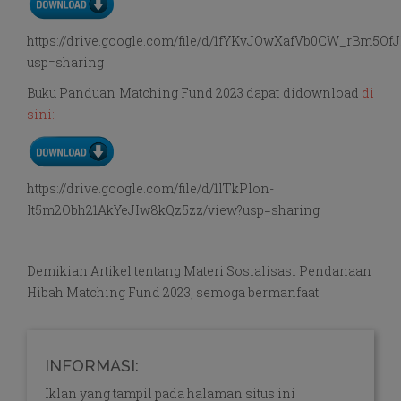
https://drive.google.com/file/d/1fYKvJOwXafVb0CW_rBm5OfJ
usp=sharing
Buku Panduan Matching Fund 2023 dapat didownload
di
sini:
https://drive.google.com/file/d/1lTkPlon-
It5m2Obh21AkYeJIw8kQz5zz/view?usp=sharing
Demikian Artikel tentang Materi Sosialisasi Pendanaan
Hibah Matching Fund 2023, semoga bermanfaat.
INFORMASI:
Iklan yang tampil pada halaman situs ini