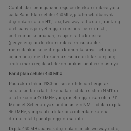
Contoh dari penggunaan regulasi telekomunikasi yaitu
pada Band Plan seluler 450Mhz, pita tersebut banyak
digunakan dalam HT, Taxi, two way radio dan , trunking
oleh banyak penyelenggara instansi pemerintah,
pertahanan keamanan, maupun radio konsesi
(penyelenggara telekomunikasi khusus) untuk
memudahkan kepentingan komunikasinya. sehingga
agar manajemen frekuensi sesuai dan tidak tumpang
tindih maka regulasi telekomunikasi adalah solusinya.
Band plan seluler 450 Mhz
Pada akhir tahun 1980-an, sistem telepon bergerak
selular pertama kali dikenalkan adalah sistem NMT di
pita frekuensi 470 MHz yang diselenggarakan oleh PT.
Mobisel. Sebenarnya standar sistem NMT adalah di pita
450 MHz, yang saat itu tidak bisa diberikan karena
dinilai relatif padat pengguna saat itu.
Di pita 450 MHz banyak digunakan untuk two way radio,