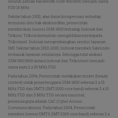
seluruh jumlah bandwidth GSM-900/1800 menjadi sama
FDD 15 MHz.
Sekitar tahun 2002, atas dasar kompensasi terhadap
terminasi dini hak eksklusifitas, pemerintah
memberikan lisensi GSM-1800 terhadap Indosat dan
Telkom. Telkom kemudian mengalihkannya kepada
Telkomsel. Indosat mengembangkan sendiri layanan
IM3. Sekitar tahun 2002-2003, Indosat membeli Satelindo
termasuk layanan selularnya. Sehingga total alokasi
GSM-900/1800 antara Indosat dan Telkomsel menjadi
sama yaitu 2 x 30 MHz FDD.
Pada tahun 2004, Pemerintah melakukan tender (beauty
contest) untuk penyelenggara GSM-1800 sebesar 2 x 15
MHz FDD dan UMTS (IMT-2000 core band) sebesar 2 x 10
MHz FDD dan 5 MHz TDD secara nasional,
pemenangnya adalah CAC (Cyber Access
Communications) Pada tahun 2004, Pemerintah
memberi lisensi UMTS (IMT-2000 core band) sebesar 2 x