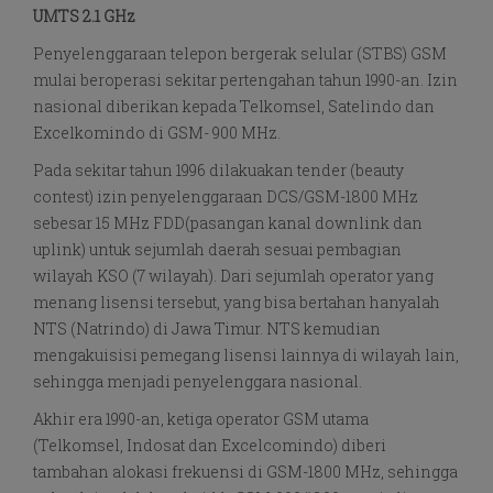
UMTS 2.1 GHz
Penyelenggaraan telepon bergerak selular (STBS) GSM
mulai beroperasi sekitar pertengahan tahun 1990-an. Izin
nasional diberikan kepada Telkomsel, Satelindo dan
Excelkomindo di GSM- 900 MHz.
Pada sekitar tahun 1996 dilakuakan tender (beauty
contest) izin penyelenggaraan DCS/GSM-1800 MHz
sebesar 15 MHz FDD(pasangan kanal downlink dan
uplink) untuk sejumlah daerah sesuai pembagian
wilayah KSO (7 wilayah). Dari sejumlah operator yang
menang lisensi tersebut, yang bisa bertahan hanyalah
NTS (Natrindo) di Jawa Timur. NTS kemudian
mengakuisisi pemegang lisensi lainnya di wilayah lain,
sehingga menjadi penyelenggara nasional.
Akhir era 1990-an, ketiga operator GSM utama
(Telkomsel, Indosat dan Excelcomindo) diberi
tambahan alokasi frekuensi di GSM-1800 MHz, sehingga