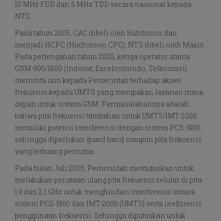
10 MHz FDD dan 5 MHz TDD secara nasional kepada
NTS.
Pada tahun 2005, CAC dibeli oleh Hutchison dan
menjadi HCPC (Huchisson CPC), NTS dibeli oleh Maxis.
Pada pertengahan tahun 2005, ketiga operator utama
GSM-900/1800 (Indosat, Excelcomindo, Telkomsel)
meminta izin kepada Pemerintah terhadap akses
frekuensi kepada UMTS yang merupakan layanan masa
depan untuk sistem GSM. Permasalahannya adalah
bahwa pita frekuensi tambahan untuk UMTS/IMT-2000
memiliki potensi interferensi dengan sistem PCS-1900,
sehingga diperlukan guard band maupun pita frekuensi
yang terbuang percuma.
Pada bulan Juli 2005, Pemerintah memutuskan untuk
melakukan penataan ulang pita frekuensi selular di pita
1.9 dan 2.1 GHz untuk menghindari interferensi antara
sistem PCS-1900 dan IMT-2000 (UMTS) serta inefisiensi
penggunaan frekuensi. Sehingga diputuskan untuk