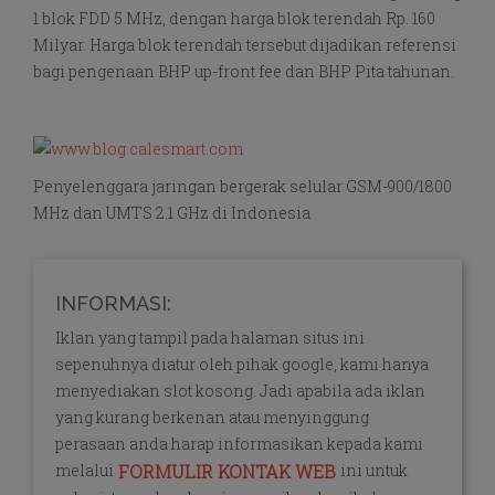
1 blok FDD 5 MHz, dengan harga blok terendah Rp. 160
Milyar. Harga blok terendah tersebut dijadikan referensi
bagi pengenaan BHP up-front fee dan BHP Pita tahunan.
Penyelenggara jaringan bergerak selular GSM-900/1800
MHz dan UMTS 2.1 GHz di Indonesia
INFORMASI:
Iklan yang tampil pada halaman situs ini
sepenuhnya diatur oleh pihak google, kami hanya
menyediakan slot kosong. Jadi apabila ada iklan
yang kurang berkenan atau menyinggung
perasaan anda harap informasikan kepada kami
melalui
ini untuk
FORMULIR KONTAK WEB