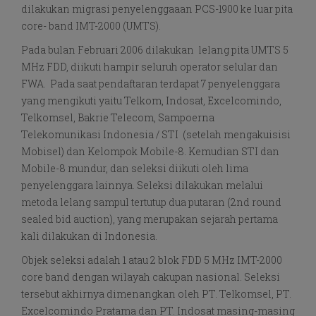
dilakukan migrasi penyelenggaaan PCS-1900 ke luar pita
core- band IMT-2000 (UMTS).
Pada bulan Februari 2006 dilakukan lelang pita UMTS 5
MHz FDD, diikuti hampir seluruh operator selular dan
FWA. Pada saat pendaftaran terdapat 7 penyelenggara
yang mengikuti yaitu Telkom, Indosat, Excelcomindo,
Telkomsel, Bakrie Telecom, Sampoerna
Telekomunikasi Indonesia / STI (setelah mengakuisisi
Mobisel) dan Kelompok Mobile-8. Kemudian STI dan
Mobile-8 mundur, dan seleksi diikuti oleh lima
penyelenggara lainnya. Seleksi dilakukan melalui
metoda lelang sampul tertutup dua putaran (2nd round
sealed bid auction), yang merupakan sejarah pertama
kali dilakukan di Indonesia.
Objek seleksi adalah 1 atau 2 blok FDD 5 MHz IMT-2000
core band dengan wilayah cakupan nasional. Seleksi
tersebut akhirnya dimenangkan oleh PT. Telkomsel, PT.
Excelcomindo Pratama dan PT. Indosat masing-masing