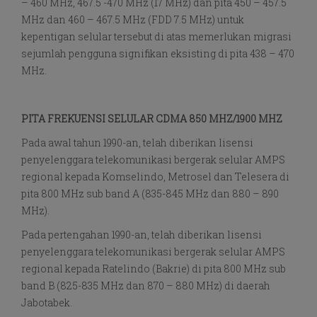
– 460 MHz, 467.5 -470 MHz (17 MHz) dan pita 450 – 457.5
MHz dan 460 – 467.5 MHz (FDD 7.5 MHz) untuk
kepentigan selular tersebut di atas memerlukan migrasi
sejumlah pengguna signifikan eksisting di pita 438 – 470
MHz.
PITA FREKUENSI SELULAR CDMA 850 MHZ/1900 MHZ
Pada awal tahun 1990-an, telah diberikan lisensi
penyelenggara telekomunikasi bergerak selular AMPS
regional kepada Komselindo, Metrosel dan Telesera di
pita 800 MHz sub band A (835-845 MHz dan 880 – 890
MHz).
Pada pertengahan 1990-an, telah diberikan lisensi
penyelenggara telekomunikasi bergerak selular AMPS
regional kepada Ratelindo (Bakrie) di pita 800 MHz sub
band B (825-835 MHz dan 870 – 880 MHz) di daerah
Jabotabek.