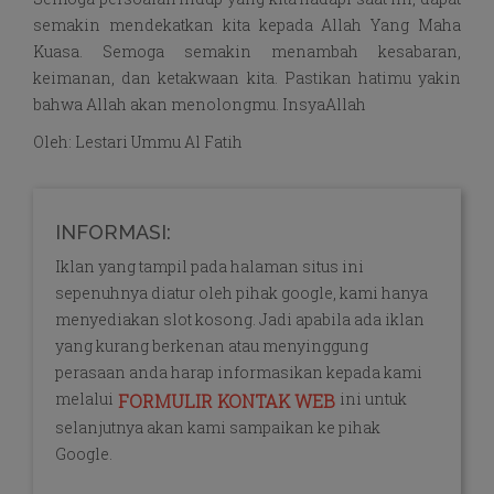
semakin mendekatkan kita kepada Allah Yang Maha
Kuasa. Semoga semakin menambah kesabaran,
keimanan, dan ketakwaan kita. Pastikan hatimu yakin
bahwa Allah akan menolongmu. InsyaAllah
Oleh: Lestari Ummu Al Fatih
INFORMASI:
Iklan yang tampil pada halaman situs ini
sepenuhnya diatur oleh pihak google, kami hanya
menyediakan slot kosong. Jadi apabila ada iklan
yang kurang berkenan atau menyinggung
perasaan anda harap informasikan kepada kami
melalui
ini untuk
FORMULIR KONTAK WEB
selanjutnya akan kami sampaikan ke pihak
Google.