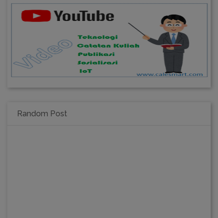
Random Post