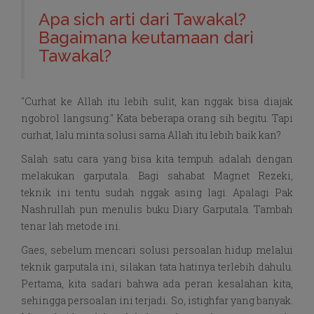
Apa sich arti dari Tawakal?
Bagaimana keutamaan dari
Tawakal?
"Curhat ke Allah itu lebih sulit, kan nggak bisa diajak
ngobrol langsung." Kata beberapa orang sih begitu. Tapi
curhat, lalu minta solusi sama Allah itu lebih baik kan?
Salah satu cara yang bisa kita tempuh adalah dengan
melakukan garputala. Bagi sahabat Magnet Rezeki,
teknik ini tentu sudah nggak asing lagi. Apalagi Pak
Nashrullah pun menulis buku Diary Garputala. Tambah
tenar lah metode ini.
Gaes, sebelum mencari solusi persoalan hidup melalui
teknik garputala ini, silakan tata hatinya terlebih dahulu.
Pertama, kita sadari bahwa ada peran kesalahan kita,
sehingga persoalan ini terjadi. So, istighfar yang banyak.