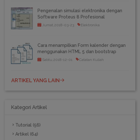
Pengenalan simulasi elektronika dengan
Software Proteus 8 Profesional
Jumat,2018-03-23
Elektronika
Cara menampilkan Form kalender dengan
menggunakan HTML 5 dan bootstrap
Sabtu,2018-12-01
Catatan Kuliah
ARTIKEL YANG LAIN
Kategori Artikel
Tutorial (56)
Artikel (64)