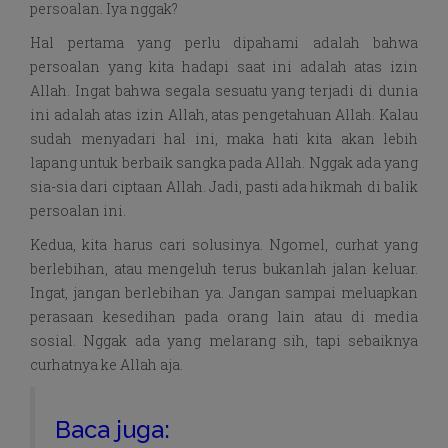
persoalan. Iya nggak?
Hal pertama yang perlu dipahami adalah bahwa
persoalan yang kita hadapi saat ini adalah atas izin
Allah. Ingat bahwa segala sesuatu yang terjadi di dunia
ini adalah atas izin Allah, atas pengetahuan Allah. Kalau
sudah menyadari hal ini, maka hati kita akan lebih
lapang untuk berbaik sangka pada Allah. Nggak ada yang
sia-sia dari ciptaan Allah. Jadi, pasti ada hikmah di balik
persoalan ini.
Kedua, kita harus cari solusinya. Ngomel, curhat yang
berlebihan, atau mengeluh terus bukanlah jalan keluar.
Ingat, jangan berlebihan ya. Jangan sampai meluapkan
perasaan kesedihan pada orang lain atau di media
sosial. Nggak ada yang melarang sih, tapi sebaiknya
curhatnya ke Allah aja.
Baca juga: