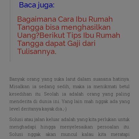
Baca juga:
Bagaimana Cara Ibu Rumah
Tangga bisa menghasilkan
Uang?Berikut Tips Ibu Rumah
Tangga dapat Gaji dari
Tulisannya.
Banyak orang yang suka larut dalam suasana hatinya.
Misalkan ia sedang sedih, maka ia menikmati betul
kesedihan itu. Seolah ia adalah orang yang paling
menderita di dunia ini. Yang lain mah nggak ada yang
level deritanya kayak dia.;-)
Solusi atau jalan keluar adalah yang kita perlukan untuk
menghadapi hingga menyelesaikan persoalan itu.
Solusi nggak akan muncul kalau kita meratapi