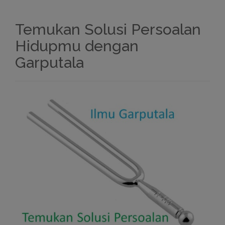
Temukan Solusi Persoalan
Hidupmu dengan
Garputala