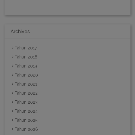
Archives
Tahun 2017
Tahun 2018
Tahun 2019
Tahun 2020
Tahun 2021
Tahun 2022
Tahun 2023
Tahun 2024
Tahun 2025
Tahun 2026