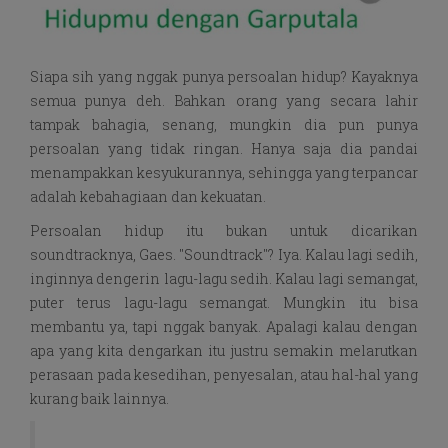
Siapa sih yang nggak punya persoalan hidup? Kayaknya
semua punya deh. Bahkan orang yang secara lahir
tampak bahagia, senang, mungkin dia pun punya
persoalan yang tidak ringan. Hanya saja dia pandai
menampakkan kesyukurannya, sehingga yang terpancar
adalah kebahagiaan dan kekuatan.
Persoalan hidup itu bukan untuk dicarikan
soundtracknya, Gaes. "Soundtrack"? Iya. Kalau lagi sedih,
inginnya dengerin lagu-lagu sedih. Kalau lagi semangat,
puter terus lagu-lagu semangat. Mungkin itu bisa
membantu ya, tapi nggak banyak. Apalagi kalau dengan
apa yang kita dengarkan itu justru semakin melarutkan
perasaan pada kesedihan, penyesalan, atau hal-hal yang
kurang baik lainnya.