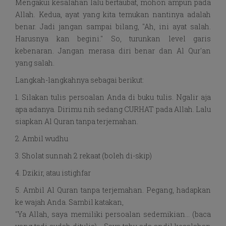
Mengakui kesalahan lalu bertaubat, mohon ampun pada
Allah. Kedua, ayat yang kita temukan nantinya adalah
benar. Jadi jangan sampai bilang, "Ah, ini ayat salah.
Harusnya kan begini." So, turunkan level garis
kebenaran. Jangan merasa diri benar dan Al Qur'an
yang salah.
Langkah-langkahnya sebagai berikut:
1. Silakan tulis persoalan Anda di buku tulis. Ngalir aja
apa adanya. Dirimu nih sedang CURHAT pada Allah. Lalu
siapkan Al Quran tanpa terjemahan.
2. Ambil wudhu
3. Sholat sunnah 2 rekaat (boleh di-skip)
4. Dzikir, atau istighfar
5. Ambil Al Quran tanpa terjemahan. Pegang, hadapkan
ke wajah Anda. Sambil katakan,
"Ya Allah, saya memiliki persoalan sedemikian... (baca