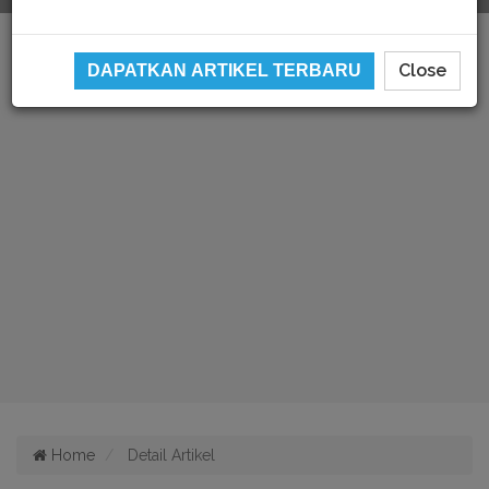
Close
DAPATKAN ARTIKEL TERBARU
Home
Detail Artikel