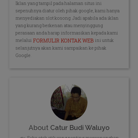
Iklan yang tampil pada halaman situs ini
sepenuhnya diatur oleh pihak google, kami hanya
menyediakan slot kosong. Jadi apabila ada iklan
yang kurang berkenan atau menyinggung
perasaan anda harap informasikan kepada kami
melalui
ini untuk
FORMULIR KONTAK WEB
selanjutnya akan kami sampaikan ke pihak
Google.
About
Catur Budi Waluyo
<p> Suka otak atik yang penting menyenangkan