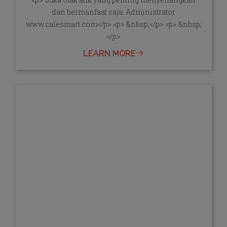
dan bermanfaat saja. Administrator
www.calesmart.com</p> <p> &nbsp;</p> <p> &nbsp;
</p>
LEARN MORE