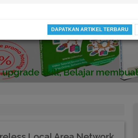
DAPATKAN ARTIKEL TERBARU
Video catatan kami di Youtube
ireless Local Area Network