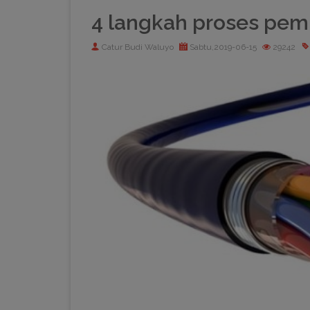
4 langkah proses pemb
Catur Budi Waluyo
Sabtu,2019-06-15
29242