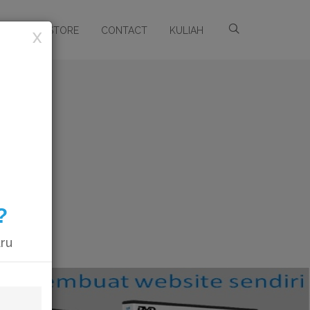
ARSIP
STORE
CONTACT
KULIAH
X
?
aru