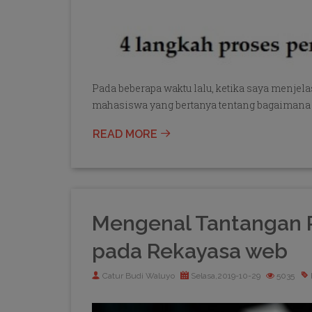
Pada beberapa waktu lalu, ketika saya menjel
mahasiswa yang bertanya tentang bagaimana p
READ MORE
Mengenal Tantangan 
pada Rekayasa web
Catur Budi Waluyo
Selasa,2019-10-29
5035