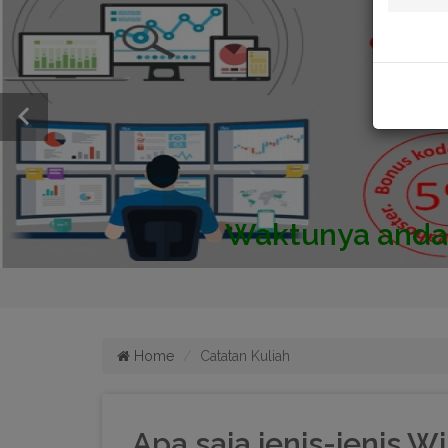
Home
Catatan Kuliah
Apa saja jenis-jenis W