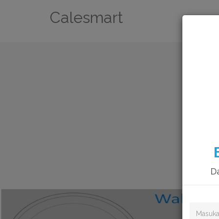
Calesmart
Da