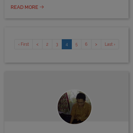
READ MORE
(current)
‹ First
<
2
3
4
5
6
>
Last ›